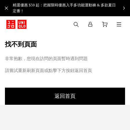
精選優惠 $59 起：把握限時優惠入手多功能運動褲 & 多款夏日
定番！​
找不到頁面
非常抱歉，您現在訪問的頁面暫時遇到問題
請嘗試重新刷新頁面或點擊下方按鈕返回首頁
返回首頁