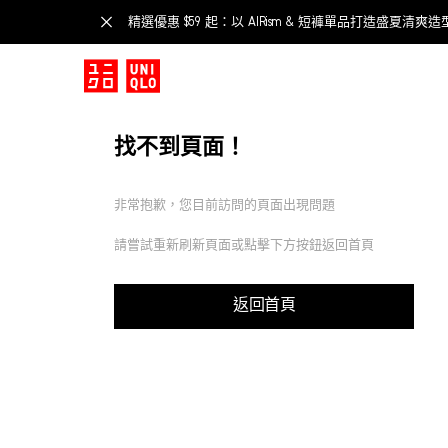
精選優惠 $59 起：以 AIRism & 短褲單品打造盛夏清爽造
找不到頁面！
非常抱歉，您目前訪問的頁面出現問題
請嘗試重新刷新頁面或點擊下方按鈕返回首頁
返回首頁