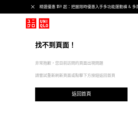
精選優惠 $59 起：把握限時優惠入手多功能運動褲 & 多
找不到頁面！
非常抱歉，您目前訪問的頁面出現問題
請嘗試重新刷新頁面或點擊下方按鈕返回首頁
返回首頁