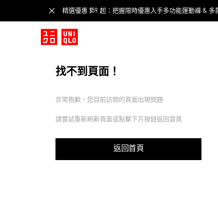
精選優惠 $59 起：把握限時優惠入手多功能運動褲 & 多
找不到頁面！
非常抱歉，您目前訪問的頁面出現問題
請嘗試重新刷新頁面或點擊下方按鈕返回首頁
返回首頁