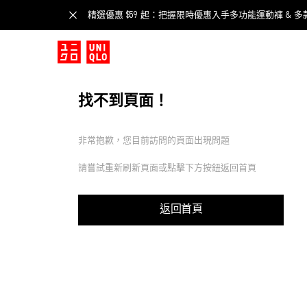
精選優惠 $59 起：把握限時優惠入手多功能運動褲 & 多
找不到頁面！
非常抱歉，您目前訪問的頁面出現問題
請嘗試重新刷新頁面或點擊下方按鈕返回首頁
返回首頁