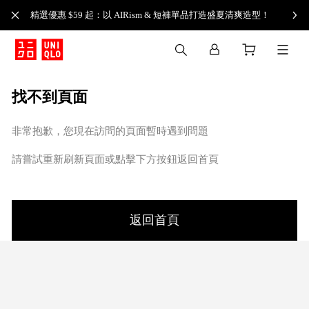
精選優惠 $59 起：以 AIRism & 短褲單品打造盛夏清爽造型！
找不到頁面
非常抱歉，您現在訪問的頁面暫時遇到問題
請嘗試重新刷新頁面或點擊下方按鈕返回首頁
返回首頁