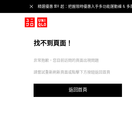
精選優惠 $59 起：把握限時優惠入手多功能運動褲 & 多
找不到頁面！
非常抱歉，您目前訪問的頁面出現問題
請嘗試重新刷新頁面或點擊下方按鈕返回首頁
返回首頁