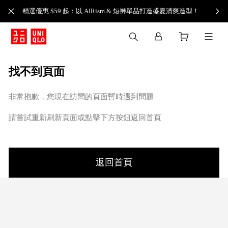
精選優惠 $59 起：以 AIRism & 短褲單品打造盛夏清爽造型！
找不到頁面
非常抱歉，您現在訪問的頁面暫時遇到問題
請嘗試重新刷新頁面或點擊下方按鈕返回首頁
返回首頁