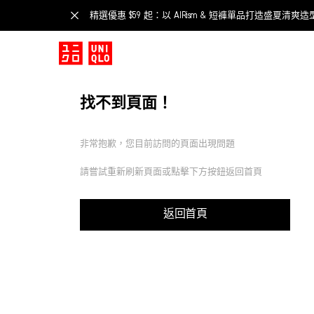
精選優惠 $59 起：以 AIRism & 短褲單品打造盛夏清爽造
找不到頁面！
非常抱歉，您目前訪問的頁面出現問題
請嘗試重新刷新頁面或點擊下方按鈕返回首頁
返回首頁