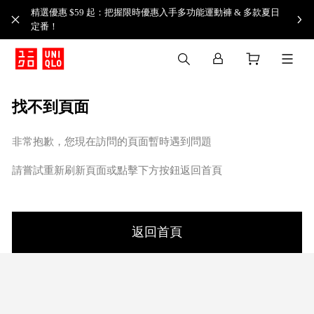
精選優惠 $59 起：把握限時優惠入手多功能運動褲 & 多款夏日
定番！​
找不到頁面
非常抱歉，您現在訪問的頁面暫時遇到問題
請嘗試重新刷新頁面或點擊下方按鈕返回首頁
返回首頁