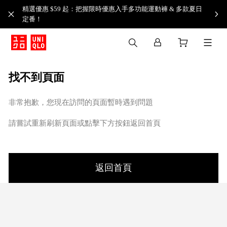
精選優惠 $59 起：把握限時優惠入手多功能運動褲 & 多款夏日
定番！​
找不到頁面
非常抱歉，您現在訪問的頁面暫時遇到問題
請嘗試重新刷新頁面或點擊下方按鈕返回首頁
返回首頁