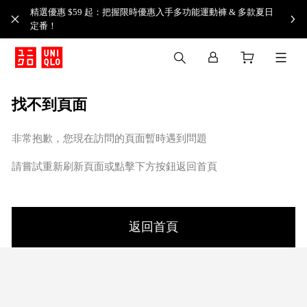
精選優惠 $59 起：把握限時優惠入手多功能運動褲 & 多款夏日
定番！​
找不到頁面
非常抱歉，您現在訪問的頁面暫時遇到問題
請嘗試重新刷新頁面或點擊下方按鈕返回首頁
返回首頁