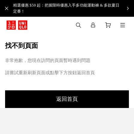
精選優惠 $59 起：把握限時優惠入手多功能運動褲 & 多款夏日
定番！​
找不到頁面
非常抱歉，您現在訪問的頁面暫時遇到問題
請嘗試重新刷新頁面或點擊下方按鈕返回首頁
返回首頁