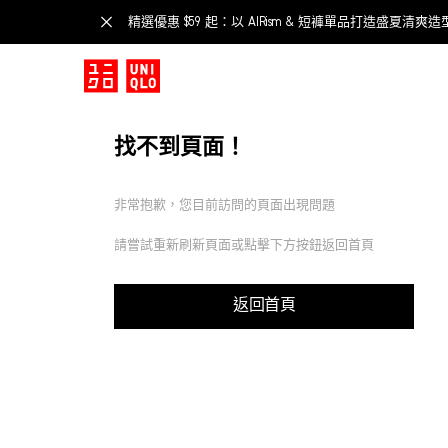
精選優惠 $59 起：以 AIRism & 短褲單品打造盛夏清爽造
找不到頁面！
非常抱歉，您目前訪問的頁面出現問題
請嘗試重新刷新頁面或點擊下方按鈕返回首頁
返回首頁