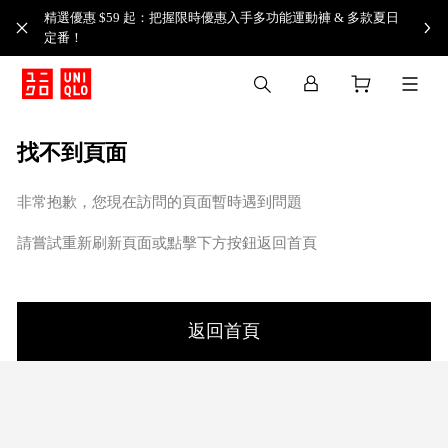
精選優惠 $59 起：把握限時優惠入手多功能運動褲 & 多款夏日
定番！​
找不到頁面
非常抱歉，您現在訪問的頁面暫時遇到問題
請嘗試重新刷新頁面或點擊下方按鈕返回首頁
返回首頁