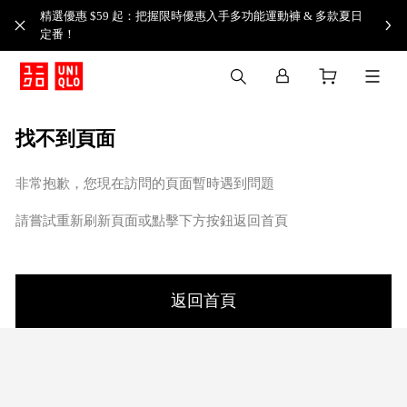
精選優惠 $59 起：把握限時優惠入手多功能運動褲 & 多款夏日
定番！​
找不到頁面
非常抱歉，您現在訪問的頁面暫時遇到問題
請嘗試重新刷新頁面或點擊下方按鈕返回首頁
返回首頁