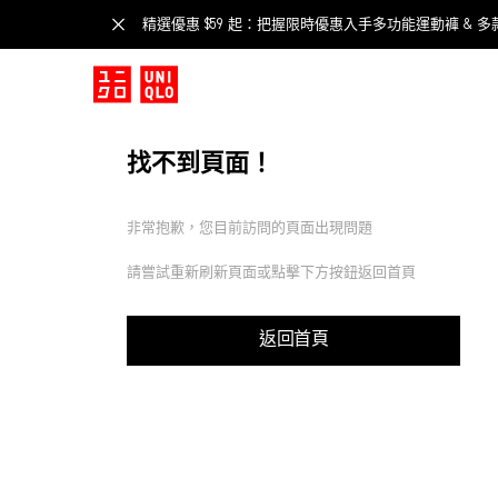
精選優惠 $59 起：把握限時優惠入手多功能運動褲 & 多
找不到頁面！
非常抱歉，您目前訪問的頁面出現問題
請嘗試重新刷新頁面或點擊下方按鈕返回首頁
返回首頁