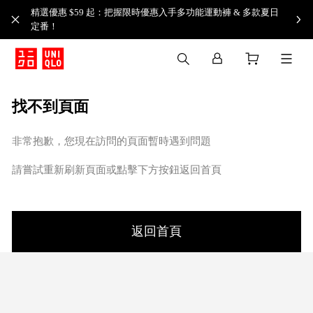
精選優惠 $59 起：把握限時優惠入手多功能運動褲 & 多款夏日
定番！​
找不到頁面
非常抱歉，您現在訪問的頁面暫時遇到問題
請嘗試重新刷新頁面或點擊下方按鈕返回首頁
返回首頁