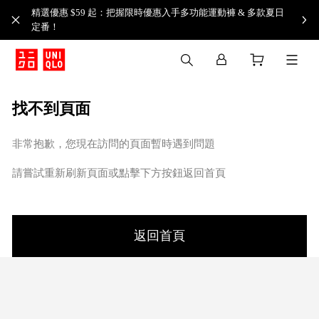
精選優惠 $59 起：把握限時優惠入手多功能運動褲 & 多款夏日
定番！​
找不到頁面
非常抱歉，您現在訪問的頁面暫時遇到問題
請嘗試重新刷新頁面或點擊下方按鈕返回首頁
返回首頁