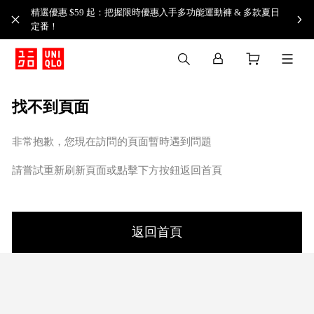
精選優惠 $59 起：把握限時優惠入手多功能運動褲 & 多款夏日
定番！​
找不到頁面
非常抱歉，您現在訪問的頁面暫時遇到問題
請嘗試重新刷新頁面或點擊下方按鈕返回首頁
返回首頁