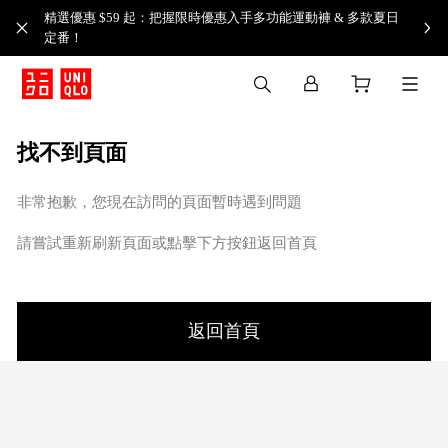
精選優惠 $59 起：把握限時優惠入手多功能運動褲 & 多款夏日
定番！​
找不到頁面
非常抱歉，您現在訪問的頁面暫時遇到問題
請嘗試重新刷新頁面或點擊下方按鈕返回首頁
返回首頁