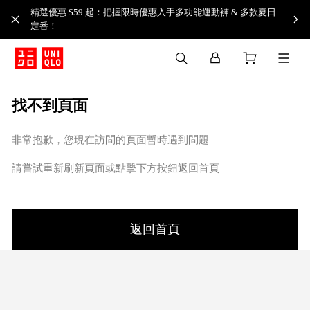
精選優惠 $59 起：把握限時優惠入手多功能運動褲 & 多款夏日
定番！​
找不到頁面
非常抱歉，您現在訪問的頁面暫時遇到問題
請嘗試重新刷新頁面或點擊下方按鈕返回首頁
返回首頁