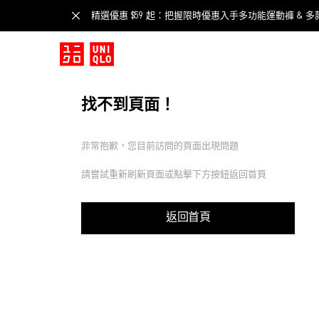
精選優惠 $59 起：把握限時優惠入手多功能運動褲 & 多
找不到頁面！
非常抱歉，您目前訪問的頁面出現問題
請嘗試重新刷新頁面或點擊下方按鈕返回首頁
返回首頁