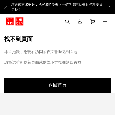
精選優惠 $59 起：把握限時優惠入手多功能運動褲 & 多款夏日
定番！​
找不到頁面
非常抱歉，您現在訪問的頁面暫時遇到問題
請嘗試重新刷新頁面或點擊下方按鈕返回首頁
返回首頁