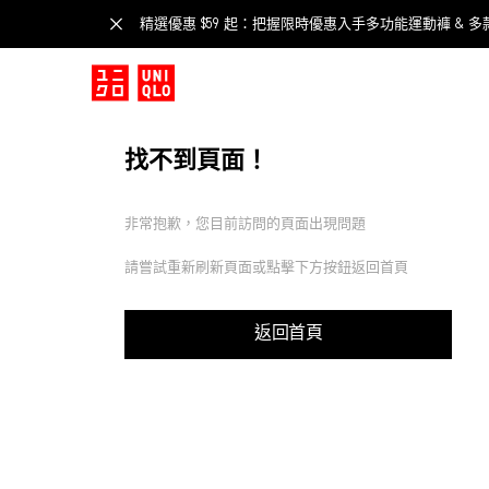
精選優惠 $59 起：把握限時優惠入手多功能運動褲 & 多
找不到頁面！
非常抱歉，您目前訪問的頁面出現問題
請嘗試重新刷新頁面或點擊下方按鈕返回首頁
返回首頁