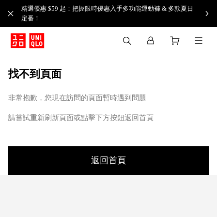
精選優惠 $59 起：把握限時優惠入手多功能運動褲 & 多款夏日
定番！​
找不到頁面
非常抱歉，您現在訪問的頁面暫時遇到問題
請嘗試重新刷新頁面或點擊下方按鈕返回首頁
返回首頁