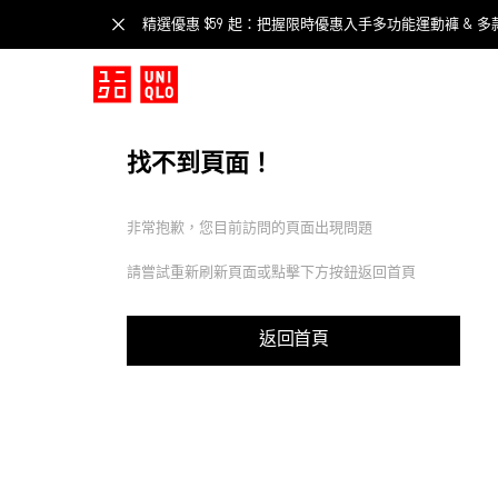
精選優惠 $59 起：把握限時優惠入手多功能運動褲 & 多
找不到頁面！
非常抱歉，您目前訪問的頁面出現問題
請嘗試重新刷新頁面或點擊下方按鈕返回首頁
返回首頁