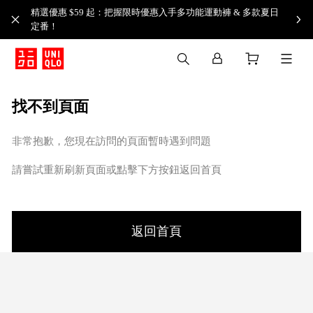
精選優惠 $59 起：把握限時優惠入手多功能運動褲 & 多款夏日
定番！​
找不到頁面
非常抱歉，您現在訪問的頁面暫時遇到問題
請嘗試重新刷新頁面或點擊下方按鈕返回首頁
返回首頁