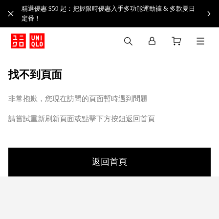
精選優惠 $59 起：把握限時優惠入手多功能運動褲 & 多款夏日
定番！​
找不到頁面
非常抱歉，您現在訪問的頁面暫時遇到問題
請嘗試重新刷新頁面或點擊下方按鈕返回首頁
返回首頁