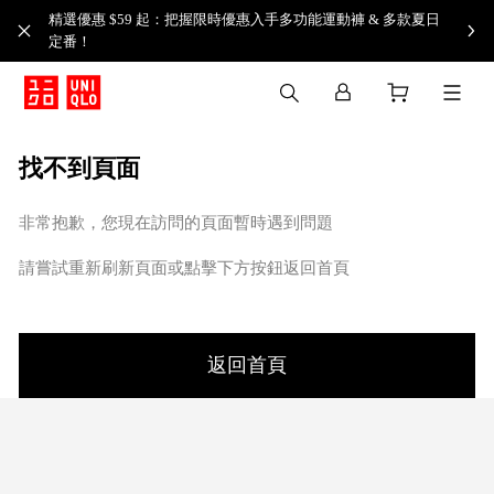
精選優惠 $59 起：把握限時優惠入手多功能運動褲 & 多款夏日
定番！​
找不到頁面
非常抱歉，您現在訪問的頁面暫時遇到問題
請嘗試重新刷新頁面或點擊下方按鈕返回首頁
返回首頁