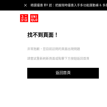
精選優惠 $59 起：把握限時優惠入手多功能運動褲 & 多
找不到頁面！
非常抱歉，您目前訪問的頁面出現問題
請嘗試重新刷新頁面或點擊下方按鈕返回首頁
返回首頁