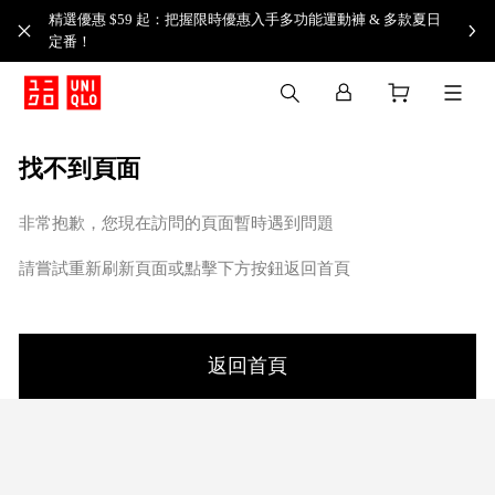
精選優惠 $59 起：把握限時優惠入手多功能運動褲 & 多款夏日
定番！​
找不到頁面
非常抱歉，您現在訪問的頁面暫時遇到問題
請嘗試重新刷新頁面或點擊下方按鈕返回首頁
返回首頁