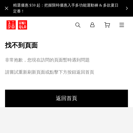
精選優惠 $59 起：把握限時優惠入手多功能運動褲 & 多款夏日
定番！​
找不到頁面
非常抱歉，您現在訪問的頁面暫時遇到問題
請嘗試重新刷新頁面或點擊下方按鈕返回首頁
返回首頁