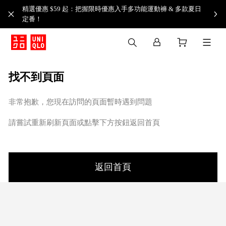
精選優惠 $59 起：把握限時優惠入手多功能運動褲 & 多款夏日
定番！​
找不到頁面
非常抱歉，您現在訪問的頁面暫時遇到問題
請嘗試重新刷新頁面或點擊下方按鈕返回首頁
返回首頁