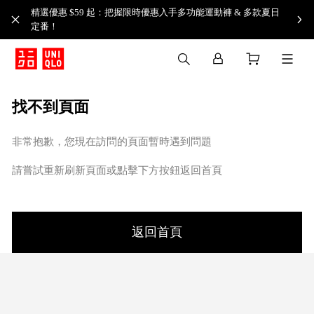
精選優惠 $59 起：把握限時優惠入手多功能運動褲 & 多款夏日
定番！​
找不到頁面
非常抱歉，您現在訪問的頁面暫時遇到問題
請嘗試重新刷新頁面或點擊下方按鈕返回首頁
返回首頁