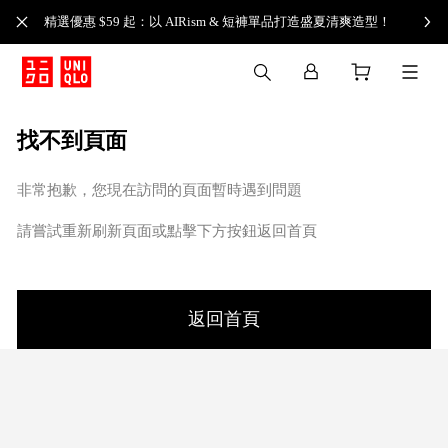
精選優惠 $59 起：以 AIRism & 短褲單品打造盛夏清爽造型！
找不到頁面
非常抱歉，您現在訪問的頁面暫時遇到問題
請嘗試重新刷新頁面或點擊下方按鈕返回首頁
返回首頁