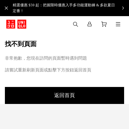
精選優惠 $59 起：把握限時優惠入手多功能運動褲 & 多款夏日
定番！​
找不到頁面
非常抱歉，您現在訪問的頁面暫時遇到問題
請嘗試重新刷新頁面或點擊下方按鈕返回首頁
返回首頁