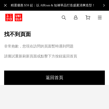
精選優惠 $59 起：以 AIRism & 短褲單品打造盛夏清爽造型！
找不到頁面
非常抱歉，您現在訪問的頁面暫時遇到問題
請嘗試重新刷新頁面或點擊下方按鈕返回首頁
返回首頁