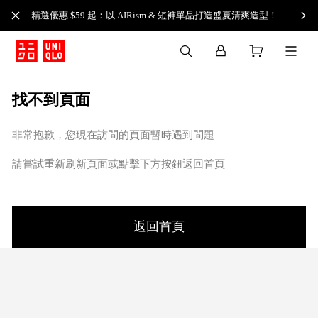
精選優惠 $59 起：以 AIRism & 短褲單品打造盛夏清爽造型！
找不到頁面
非常抱歉，您現在訪問的頁面暫時遇到問題
請嘗試重新刷新頁面或點擊下方按鈕返回首頁
返回首頁