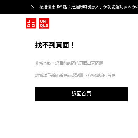
精選優惠 $59 起：把握限時優惠入手多功能運動褲 & 多
找不到頁面！
非常抱歉，您目前訪問的頁面出現問題
請嘗試重新刷新頁面或點擊下方按鈕返回首頁
返回首頁