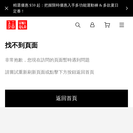
精選優惠 $59 起：把握限時優惠入手多功能運動褲 & 多款夏日
定番！​
找不到頁面
非常抱歉，您現在訪問的頁面暫時遇到問題
請嘗試重新刷新頁面或點擊下方按鈕返回首頁
返回首頁