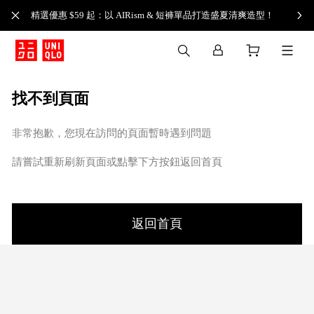
精選優惠 $59 起：以 AIRism & 短褲單品打造盛夏清爽造型！
找不到頁面
非常抱歉，您現在訪問的頁面暫時遇到問題
請嘗試重新刷新頁面或點擊下方按鈕返回首頁
返回首頁