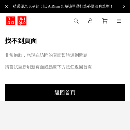
精選優惠 $59 起：以 AIRism & 短褲單品打造盛夏清爽造型！
找不到頁面
非常抱歉，您現在訪問的頁面暫時遇到問題
請嘗試重新刷新頁面或點擊下方按鈕返回首頁
返回首頁