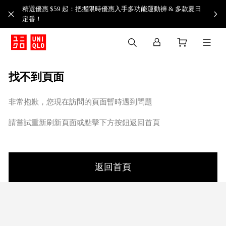
精選優惠 $59 起：把握限時優惠入手多功能運動褲 & 多款夏日
定番！​
找不到頁面
非常抱歉，您現在訪問的頁面暫時遇到問題
請嘗試重新刷新頁面或點擊下方按鈕返回首頁
返回首頁