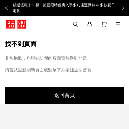
精選優惠 $59 起：把握限時優惠入手多功能運動褲 & 多款夏日
定番！​
找不到頁面
非常抱歉，您現在訪問的頁面暫時遇到問題
請嘗試重新刷新頁面或點擊下方按鈕返回首頁
返回首頁