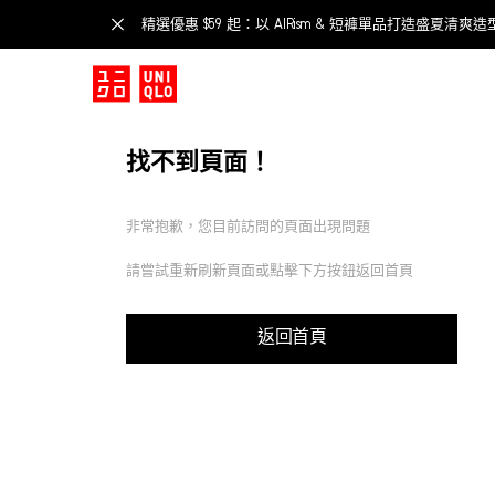
精選優惠 $59 起：以 AIRism & 短褲單品打造盛夏清爽造
找不到頁面！
非常抱歉，您目前訪問的頁面出現問題
請嘗試重新刷新頁面或點擊下方按鈕返回首頁
返回首頁