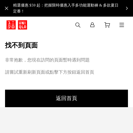
精選優惠 $59 起：把握限時優惠入手多功能運動褲 & 多款夏日
定番！​
找不到頁面
非常抱歉，您現在訪問的頁面暫時遇到問題
請嘗試重新刷新頁面或點擊下方按鈕返回首頁
返回首頁