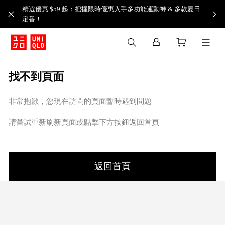
精選優惠 $59 起：把握限時優惠入手多功能運動褲 & 多款夏日
定番！​
找不到頁面
非常抱歉，您現在訪問的頁面暫時遇到問題
請嘗試重新刷新頁面或點擊下方按鈕返回首頁
返回首頁