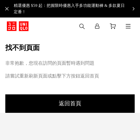
精選優惠 $59 起：把握限時優惠入手多功能運動褲 & 多款夏日
定番！​
找不到頁面
非常抱歉，您現在訪問的頁面暫時遇到問題
請嘗試重新刷新頁面或點擊下方按鈕返回首頁
返回首頁