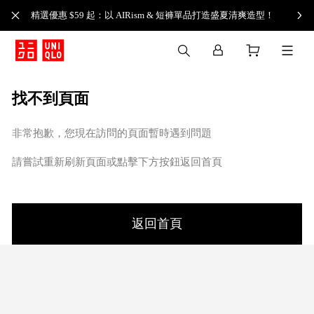
精選優惠 $59 起：以 AIRism & 短褲單品打造盛夏清爽造型！
找不到頁面
非常抱歉，您現在訪問的頁面暫時遇到問題
請嘗試重新刷新頁面或點擊下方按鈕返回首頁
返回首頁